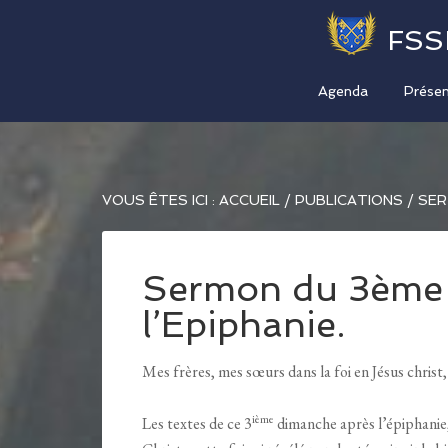
FSS
Agenda
Présen
VOUS ÊTES ICI :
ACCUEIL
/
PUBLICATIONS
/
SER
Sermon du 3ème
l’Epiphanie.
Mes frères, mes sœurs dans la foi en Jésus christ,
ième
Les textes de ce 3
dimanche après l’épiphanie,