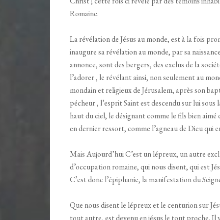
Christ ; cette fois ci révélé par des témoins inha
Romaine.
La révélation de Jésus au monde, est à la fois prom
inaugure sa révélation au monde, par sa naissance
annonce, sont des bergers, des exclus de la socié
l’adorer , le révélant ainsi, non seulement au mo
mondain et religieux de Jérusalem, après son bap
pécheur , l’esprit Saint est descendu sur lui sous
haut du ciel, le désignant comme le fils bien aimé 
en dernier ressort, comme l’agneau de Dieu qui e
Mais Aujourd’hui C’est un lépreux, un autre exclu
d’occupation romaine, qui nous disent, qui est Jés
C’est donc l’épiphanie, la manifestation du Seig
Que nous disent le lépreux et le centurion sur Jés
tout autre, est devenu en jésus le tout proche. Il