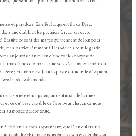
bituels, que sont un lépreux et un centurion de l’armée
esse et paradoxe. En effet lui qui est fils de Dieu,
 dans une étable et les premiers à recevoir cette
té. Ensuite ce sont des mages qui viennent de loin pour
nde, mais particulièrement à Hérode et à tout le gratin
tême au jourdain au milieu d’une foule anonyme de
 la forme d’une colombe et une voix s’est fait entendre du
du Père ; Et enfin c’est Jean Baptiste qui nous le désignera
nlève le péché du monde.
 de la société et un païen, un centurion de l’armée
us et ce qu’il est capable de faire pour chacun de nous.
neur au monde qui continue.
us ? Eh bien, ils nous apprennent, que Dieu qui était le
 vient rejoindre chacun de nous dans sa son état et dans sa