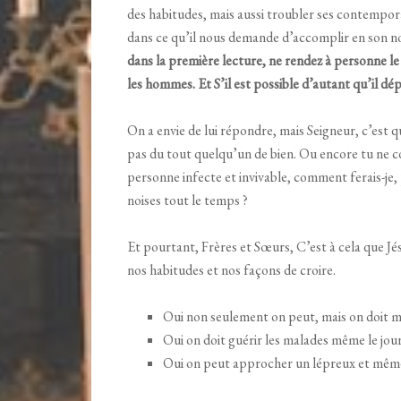
des habitudes, mais aussi troubler ses contemporai
dans ce qu’il nous demande d’accomplir en son n
dans la première lecture, ne rendez à personne le m
les hommes. Et S’il est possible d’autant qu’il dé
On a envie de lui répondre, mais Seigneur, c’est q
pas du tout quelqu’un de bien. Ou encore tu ne c
personne infecte et invivable, comment ferais-je, 
noises tout le temps ?
Et pourtant, Frères et Sœurs, C’est à cela que Jés
nos habitudes et nos façons de croire.
Oui non seulement on peut, mais on doit ma
Oui on doit guérir les malades même le jou
Oui on peut approcher un lépreux et même