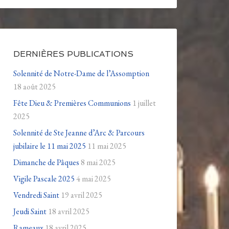
DERNIÈRES PUBLICATIONS
Solennité de Notre-Dame de l’Assomption
18 août 2025
Fête Dieu & Premières Communions
1 juillet
2025
Solennité de Ste Jeanne d’Arc & Parcours
jubilaire le 11 mai 2025
11 mai 2025
Dimanche de Pâques
8 mai 2025
Vigile Pascale 2025
4 mai 2025
Vendredi Saint
19 avril 2025
Jeudi Saint
18 avril 2025
Rameaux
18 avril 2025