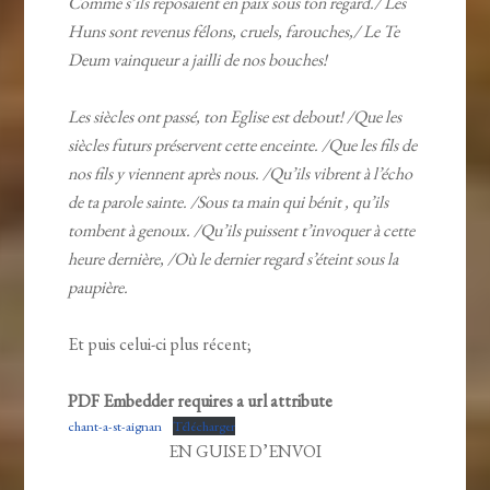
Comme s’ils reposaient en paix sous ton regard./ Les
Huns sont revenus félons, cruels, farouches,/ Le Te
Deum vainqueur a jailli de nos bouches!
Les siècles ont passé, ton Eglise est debout! /Que les
siècles futurs préservent cette enceinte. /Que les fils de
nos fils y viennent après nous. /Qu’ils vibrent à l’écho
de ta parole sainte. /Sous ta main qui bénit , qu’ils
tombent à genoux. /Qu’ils puissent t’invoquer à cette
heure dernière, /Où le dernier regard s’éteint sous la
paupière.
Et puis celui-ci plus récent;
PDF Embedder requires a url attribute
chant-a-st-aignan
Télécharger
EN GUISE D’ENVOI