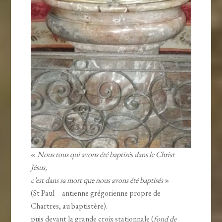
«
Nous tous qui avons été baptisés dans le Christ
Jésus,
c’est dans sa mort que nous avons été baptisés
»
(St Paul – antienne grégorienne propre de
Chartres, au baptistère).
puis devant la grande croix stationnale (
fond de