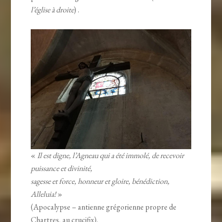
l’église à droite
) .
«
Il est digne, l’Agneau qui a été immolé, de recevoir
puissance et divinité,
sagesse et force, honneur et gloire, bénédiction,
Alleluia!
»
(Apocalypse – antienne grégorienne propre de
Chartres, au crucifix).