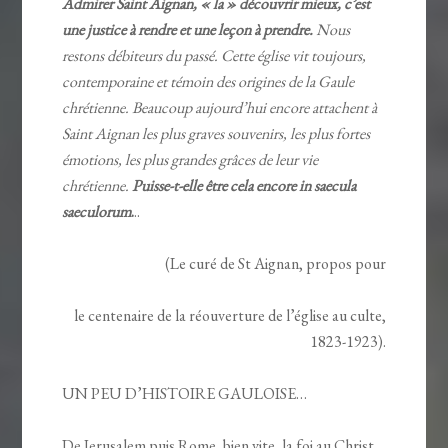
Admirer Saint Aignan, « la » découvrir mieux, c’est
une justice à rendre et une leçon à prendre.
Nous
restons débiteurs du passé. Cette église vit toujours,
contemporaine et témoin des origines de la Gaule
chrétienne. Beaucoup aujourd’hui encore attachent à
Saint Aignan les plus graves souvenirs, les plus fortes
émotions, les plus grandes grâces de leur vie
chrétienne.
Puisse-t-elle être cela encore in saecula
saeculorum
.
..
(Le curé de St Aignan, propos pour
le centenaire de la réouverture de l’église au culte,
1823-1923).
UN PEU D’HISTOIRE GAULOISE…
De Jerusalem puis Rome, bien vite, la foi au Christ