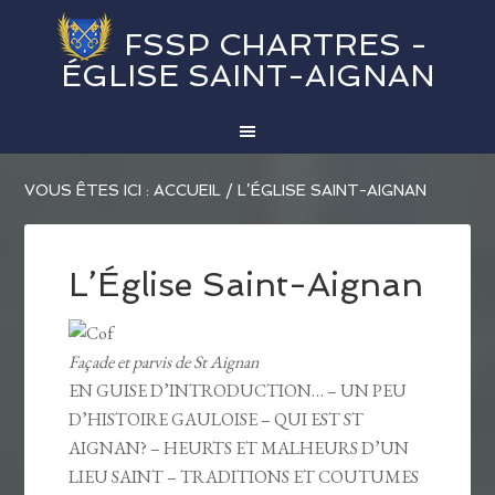
FSSP CHARTRES -
ÉGLISE SAINT-AIGNAN
VOUS ÊTES ICI :
ACCUEIL
/
L’ÉGLISE SAINT-AIGNAN
L’Église Saint-Aignan
Façade et parvis de St Aignan
EN GUISE D’INTRODUCTION… – UN PEU
D’HISTOIRE GAULOISE – QUI EST ST
AIGNAN? – HEURTS ET MALHEURS D’UN
LIEU SAINT – TRADITIONS ET COUTUMES