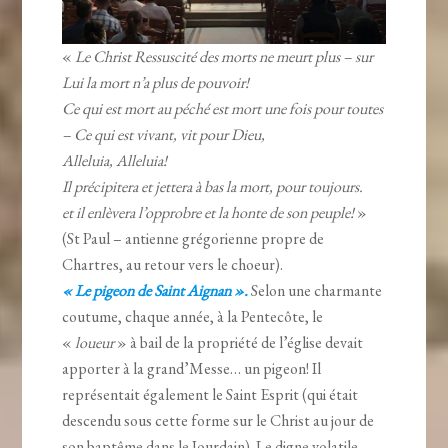
«
Le Christ Ressuscité des morts ne meurt plus – sur
Lui la mort n’a plus de pouvoir!
Ce qui est mort au péché est mort une fois pour toutes
– Ce qui est vivant, vit pour Dieu,
Alleluia, Alleluia!
Il précipitera et jettera à bas la mort, pour toujours.
et il enlèvera l’opprobre et la honte de son peuple!
»
(St Paul – antienne grégorienne propre de
Chartres, au retour vers le choeur).
« Le pigeon de Saint Aignan ».
Selon une charmante
coutume, chaque année, à la Pentecôte, le
«
loueur
» à bail de la propriété de l’église devait
apporter à la grand’Messe… un pigeon! Il
représentait également le Saint Esprit (qui était
descendu sous cette forme sur le Christ au jour de
son baptême dans le Jourdain). Le digne volatile