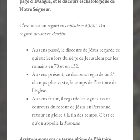
page d’Evangile, et le discours eschatologique de
Notre Seigneur.
C’est aussi un
regard en enfilade et à 360°
. Un
regard
devant
et
derrière
.
Au sens passé, le discours de Jésus regarde ce
qui eut lieu lors du siège de Jerusalem par les
romains en 70 et en 132.
Au sens présent, ce discours regarde un 2°
champs plus vaste, le temps de l’histoire de
l’Eglise.
Au sens futur, il regarde les signes avant
coureurs du retour de Jésus en Personne,
retour en gloire à la fin des temps. C’est ce
qu’on appelle la
Parousie
.
Arrêtons-nous sur ce terme ultime de l’histoire,