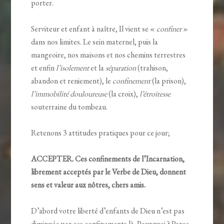
porter.
Serviteur et enfant à naître, Il vient se «
confiner
»
dans nos limites. Le sein maternel, puis la
mangeoire, nos maisons et nos chemins terrestres
et enfin
l’isolement
et la
séparation
(trahison,
abandon et reniement), le
confinement
(la prison),
l’immobilité douloureuse
(la croix),
l’étroitesse
souterraine du tombeau.
Retenons 3 attitudes pratiques pour ce jour;
ACCEPTER. Ces confinements de l’Incarnation,
librement acceptés par le Verbe de Dieu, donnent
sens et valeur aux nôtres, chers amis.
D’abord votre liberté d’enfants de Dieu n’est pas
diminuée par ces confinements là. Pourquoi ? Parce