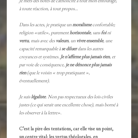
Je mets des notes de catholicité à tout mon entourage,
à toute réaction, à tout propos…
Dans les actes, je pratique un
moralisme
confortable;
religion «utile», purement
horizontale
, sans
foi
ni
vertu
, mais avec des
valeurs
, un
vivre ensemble
, une
capacité remarquable à
se diluer
dans les autres
croyances et systèmes.
Je n’affirme plus jamais rien
, et
par voie de conséquence,
je ne dénonce plus jamais
rien
(que le voisin « trop pratiquant »,
éventuellement).
Je suis
légaliste
. Non pas respectueux des lois civiles
justes (ce qui serait une excellente chose), mais borné à
les observer à la lettre».
C’est la pire des tentations, car elle vise un point,
un centre vital; les vertus théologales, en