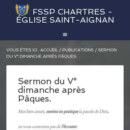
FSSP CHARTRES -
ÉGLISE SAINT-AIGNAN
VOUS ÊTES ICI :
ACCUEIL
/
PUBLICATIONS
/
SERMON
DU V° DIMANCHE APRÈS PÂQUES.
Sermon du V°
dimanche après
Pâques.
Mes bien aimés,
mettez en pratique
la parole de Dieu,
ne vous contentez pas de
l’écouter
.