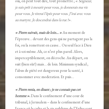
oui, on peut tout dire, tout promettre ; «
Seigneur,
je suis prêt à mourir pour vous, je donnerais ma vie
pour vous. Je tirerai l’épée pour vous. J’irai avec vous
au martyre. Je descendrai dans la rue !
».
« Pierre suivait, mais de loin… »
Au moment de
l’épreuve… devant des gens qui ne partagent pas la
foi, ou la remettent en cause… Ou seul face à Dieu
et à soi-même. Ah, ce n’est plus pareil. Alors,
imperceptiblement, on décroche. Au départ, on
suit (bien sûr!) mais… de loin. Minimum syndical ;
l’abus de piété est dangereux pour la santé, à
consommer avec moderation. Et puis…
« Pierre renia, en disant ; je ne connais pas cet
homme »
.
Dans le confinement d’une cour de
tribunal, à Jerusalem – dans le confinement d’une
France où le culte et la vie publique de l’Eglise sont