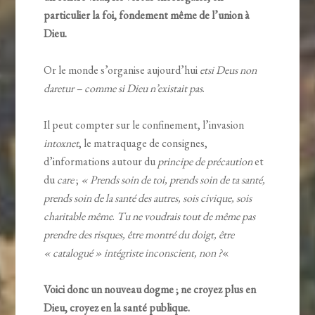
particulier la foi, fondement même de l’union à
Dieu.
Or le monde s’organise aujourd’hui
etsi Deus non
daretur – comme si Dieu n’existait pas
.
Il peut compter sur le confinement, l’invasion
intoxnet
, le matraquage de consignes,
d’informations autour du
principe de précaution
et
du
care
;
« Prends soin de toi, prends soin de ta santé,
prends soin de la santé des autres, sois civique, sois
charitable même
.
Tu ne voudrais tout de même pas
prendre des risques, être montré du doigt, être
« catalogué » intégriste inconscient, non ?
«
Voici donc un nouveau dogme ; ne croyez plus en
Dieu, croyez en la santé publique.