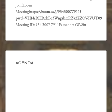
Join Zoom
Meeting
https://zoom.us/j/93430077911?
pwd=VHNsRHRnbFo3WngrbmRZa2ZZOVdVUT09
Meeting ID: 934 3007 7911Passcode: rWv8iu
AGENDA