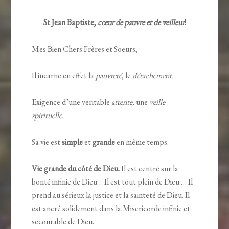
St Jean Baptiste,
cœur de pauvre et de veilleur
!
Mes Bien Chers Frères et Soeurs,
Il incarne en effet la
pauvreté
, le
détachement.
Exigence d’une veritable
attente,
une
veille
spirituelle.
Sa vie est
simple
et
grande
en même temps.
Vie grande du côté de Dieu.
Il est centré sur la
bonté infinie de Dieu… Il est tout plein de Dieu … Il
prend au sérieux la justice et la sainteté de Dieu. Il
est ancré solidement dans la Misericorde infinie et
secourable de Dieu.