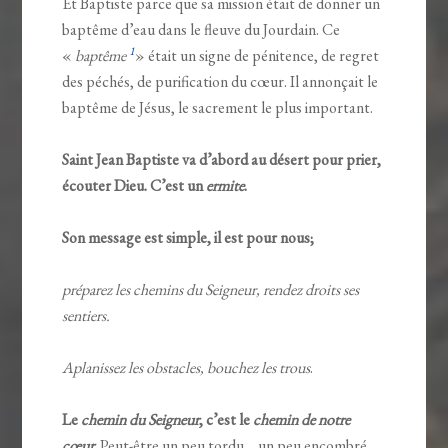
Et Baptiste parce que sa mission était de donner un
baptême d’eau dans le fleuve du Jourdain. Ce
1
«
baptême
» était un signe de pénitence, de regret
des péchés, de purification du cœur. Il annonçait le
baptême de Jésus, le sacrement le plus important.
Saint Jean Baptiste va d’abord au désert pour prier,
écouter Dieu. C’est un
ermite
.
Son message est simple, il est pour nous;
préparez les chemins du Seigneur, rendez droits ses
sentiers.
Aplanissez les obstacles, bouchez les trous
.
Le
chemin du Seigneur
, c’est le
chemin de notre
cœur
.
Peut-être un peu tordu… un peu encombré…