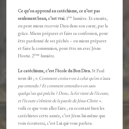
Ce qu’on apprend au catéchisme, ce n’est pas
ère
seulement beau, c’est vrai.
1
lumière. Et ensuite,
on peut mieux recevoir Dieu dans son cœur, par la
grâce. Mieux préparer et faire sa confession, pour
être pardonné de ses péchés – ou mieux préparer
et faire la communion, pour être un avec Jésus
ème
Hostie. 2
lumière.
Le catéchisme, c’est l’école du Bon Dieu
.
St Paul
nous dit ; «
Comment croira-t-on à celui qu’on n’aura
pas entendu ? Et comment entendra-t-on sans
quelqu’un qui prêche ? Donc, la foi vient de l’écoute,
et l’écoute s’obtient de la parole de Jésus-Christ »
.
voilà ce que vous allez faire ; en ecoutant bien les
catéchistes cette année, c’est Jésus lui-même que
vous écouterez, c’est Lui qui vous parlera.